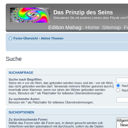
Das Prinzip des Seins
Diskutieren Sie mit anderen Lesern über Physik und P
Edition Mahag:
Home
Sitemap
F
Foren-Übersicht
•
Aktive Themen
Suche
SUCHANFRAGE
Suche nach Begriffen:
Setze ein
+
vor ein Wort, das gefunden werden muss und ein
-
vor ein Wort,
Nach
das nicht gefunden werden darf. Verwende mehrere Wörter getrennt durch
|
innerhalb einer Klammer, wenn nur eines der Wörter gefunden werden
Nach
muss. Benutze ein * als Platzhalter für teilweise Übereinstimmungen.
Zu suchender Autor:
Benutze ein * als Platzhalter für teilweise Übereinstimmungen.
SUCHOPTIONEN
Zu durchsuchende Foren:
Wähle das Forum oder die Foren aus, in denen gesucht werden soll.
Unterforen werden automatisch mit durchsucht, sofern du die Option