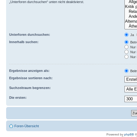
„Unterforen durchsuchen“ unten nicht deaktivierst.
Unterforen durchsuchen:
Ja
Innerhalb suchen:
Betre
Nur 
Nur 
Nur 
Ergebnisse anzeigen als:
Beit
Ergebnisse sortieren nach:
Suchzeitraum begrenzen:
Die ersten:
Foren-Übersicht
Powered by
phpBB
©