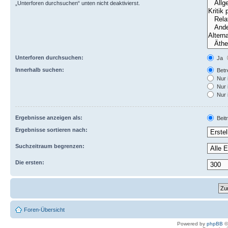
„Unterforen durchsuchen“ unten nicht deaktivierst.
Unterforen durchsuchen:
Ja
Innerhalb suchen:
Betre
Nur 
Nur 
Nur 
Ergebnisse anzeigen als:
Beit
Ergebnisse sortieren nach:
Suchzeitraum begrenzen:
Die ersten:
Foren-Übersicht
Powered by
phpBB
©