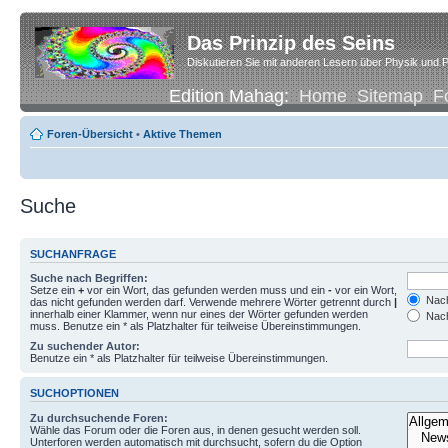
Das Prinzip des Seins
Diskutieren Sie mit anderen Lesern über Physik und P
Edition Mahag:
Home
Sitemap
F
Foren-Übersicht
•
Aktive Themen
Suche
SUCHANFRAGE
Suche nach Begriffen:
Setze ein
+
vor ein Wort, das gefunden werden muss und ein
-
vor ein Wort,
Nach
das nicht gefunden werden darf. Verwende mehrere Wörter getrennt durch
|
innerhalb einer Klammer, wenn nur eines der Wörter gefunden werden
Nach
muss. Benutze ein * als Platzhalter für teilweise Übereinstimmungen.
Zu suchender Autor:
Benutze ein * als Platzhalter für teilweise Übereinstimmungen.
SUCHOPTIONEN
Zu durchsuchende Foren:
Wähle das Forum oder die Foren aus, in denen gesucht werden soll.
Unterforen werden automatisch mit durchsucht, sofern du die Option