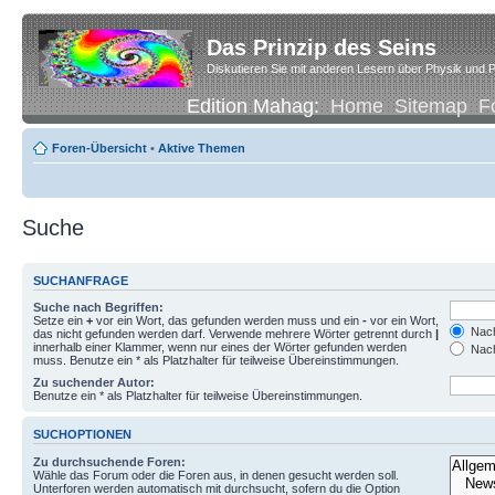
Das Prinzip des Seins
Diskutieren Sie mit anderen Lesern über Physik und P
Edition Mahag:
Home
Sitemap
F
Foren-Übersicht
•
Aktive Themen
Suche
SUCHANFRAGE
Suche nach Begriffen:
Setze ein
+
vor ein Wort, das gefunden werden muss und ein
-
vor ein Wort,
Nach
das nicht gefunden werden darf. Verwende mehrere Wörter getrennt durch
|
innerhalb einer Klammer, wenn nur eines der Wörter gefunden werden
Nach
muss. Benutze ein * als Platzhalter für teilweise Übereinstimmungen.
Zu suchender Autor:
Benutze ein * als Platzhalter für teilweise Übereinstimmungen.
SUCHOPTIONEN
Zu durchsuchende Foren:
Wähle das Forum oder die Foren aus, in denen gesucht werden soll.
Unterforen werden automatisch mit durchsucht, sofern du die Option