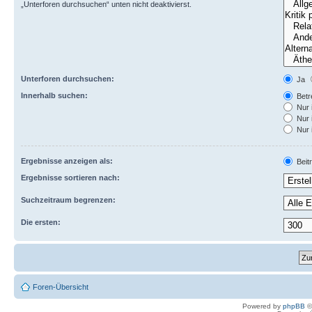
„Unterforen durchsuchen“ unten nicht deaktivierst.
Unterforen durchsuchen:
Ja
Innerhalb suchen:
Betre
Nur 
Nur 
Nur 
Ergebnisse anzeigen als:
Beit
Ergebnisse sortieren nach:
Suchzeitraum begrenzen:
Die ersten:
Foren-Übersicht
Powered by
phpBB
©