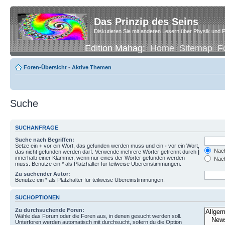
Das Prinzip des Seins
Diskutieren Sie mit anderen Lesern über Physik und P
Edition Mahag:
Home
Sitemap
F
Foren-Übersicht
•
Aktive Themen
Suche
SUCHANFRAGE
Suche nach Begriffen:
Setze ein
+
vor ein Wort, das gefunden werden muss und ein
-
vor ein Wort,
Nach
das nicht gefunden werden darf. Verwende mehrere Wörter getrennt durch
|
innerhalb einer Klammer, wenn nur eines der Wörter gefunden werden
Nach
muss. Benutze ein * als Platzhalter für teilweise Übereinstimmungen.
Zu suchender Autor:
Benutze ein * als Platzhalter für teilweise Übereinstimmungen.
SUCHOPTIONEN
Zu durchsuchende Foren:
Wähle das Forum oder die Foren aus, in denen gesucht werden soll.
Unterforen werden automatisch mit durchsucht, sofern du die Option