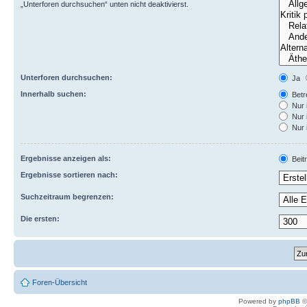
„Unterforen durchsuchen“ unten nicht deaktivierst.
Unterforen durchsuchen:
Ja
Innerhalb suchen:
Betre
Nur 
Nur 
Nur 
Ergebnisse anzeigen als:
Beit
Ergebnisse sortieren nach:
Suchzeitraum begrenzen:
Die ersten:
Foren-Übersicht
Powered by
phpBB
©