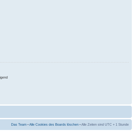
igend
Das Team
•
Alle Cookies des Boards löschen
• Alle Zeiten sind UTC + 1 Stunde