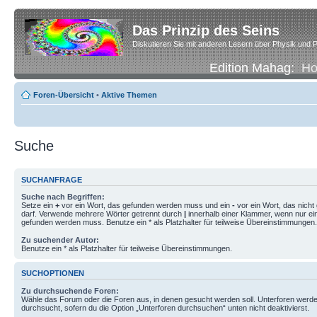
Das Prinzip des Seins
Diskutieren Sie mit anderen Lesern über Physik und P
Edition Mahag:
H
Foren-Übersicht
•
Aktive Themen
Suche
SUCHANFRAGE
Suche nach Begriffen:
Setze ein
+
vor ein Wort, das gefunden werden muss und ein
-
vor ein Wort, das nich
darf. Verwende mehrere Wörter getrennt durch
|
innerhalb einer Klammer, wenn nur ei
gefunden werden muss. Benutze ein * als Platzhalter für teilweise Übereinstimmungen.
Zu suchender Autor:
Benutze ein * als Platzhalter für teilweise Übereinstimmungen.
SUCHOPTIONEN
Zu durchsuchende Foren:
Wähle das Forum oder die Foren aus, in denen gesucht werden soll. Unterforen werde
durchsucht, sofern du die Option „Unterforen durchsuchen“ unten nicht deaktivierst.