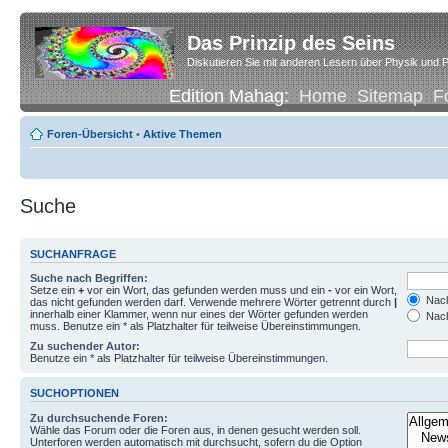
Das Prinzip des Seins
Diskutieren Sie mit anderen Lesern über Physik und P
Edition Mahag:
Home
Sitemap
F
Foren-Übersicht
•
Aktive Themen
Suche
SUCHANFRAGE
Suche nach Begriffen:
Setze ein
+
vor ein Wort, das gefunden werden muss und ein
-
vor ein Wort,
Nach
das nicht gefunden werden darf. Verwende mehrere Wörter getrennt durch
|
innerhalb einer Klammer, wenn nur eines der Wörter gefunden werden
Nach
muss. Benutze ein * als Platzhalter für teilweise Übereinstimmungen.
Zu suchender Autor:
Benutze ein * als Platzhalter für teilweise Übereinstimmungen.
SUCHOPTIONEN
Zu durchsuchende Foren:
Wähle das Forum oder die Foren aus, in denen gesucht werden soll.
Unterforen werden automatisch mit durchsucht, sofern du die Option