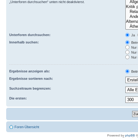
„Unterforen durchsuchen“ unten nicht deaktivierst.
Unterforen durchsuchen:
Ja
Innerhalb suchen:
Betre
Nur 
Nur 
Nur 
Ergebnisse anzeigen als:
Beit
Ergebnisse sortieren nach:
Suchzeitraum begrenzen:
Die ersten:
Foren-Übersicht
Powered by
phpBB
©