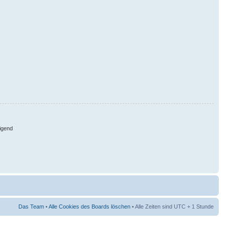
igend
Das Team
•
Alle Cookies des Boards löschen
• Alle Zeiten sind UTC + 1 Stunde