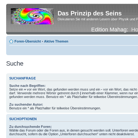
Das Prinzip des Seins
Diskutieren Sie mit anderen Lesern über Physik und P
Edition Mahag:
H
Foren-Übersicht
•
Aktive Themen
Suche
SUCHANFRAGE
Suche nach Begriffen:
Setze ein
+
vor ein Wort, das gefunden werden muss und ein
-
vor ein Wort, das nich
darf. Verwende mehrere Wörter getrennt durch
|
innerhalb einer Klammer, wenn nur ei
gefunden werden muss. Benutze ein * als Platzhalter für teilweise Übereinstimmungen.
Zu suchender Autor:
Benutze ein * als Platzhalter für teilweise Übereinstimmungen.
SUCHOPTIONEN
Zu durchsuchende Foren:
Wähle das Forum oder die Foren aus, in denen gesucht werden soll. Unterforen werde
durchsucht, sofern du die Option „Unterforen durchsuchen“ unten nicht deaktivierst.