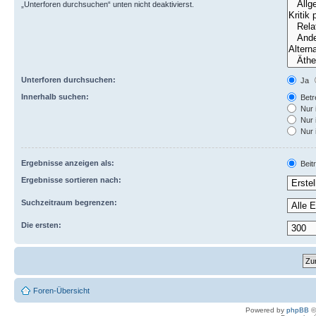
„Unterforen durchsuchen“ unten nicht deaktivierst.
Unterforen durchsuchen:
Ja
Innerhalb suchen:
Betre
Nur 
Nur 
Nur 
Ergebnisse anzeigen als:
Beit
Ergebnisse sortieren nach:
Suchzeitraum begrenzen:
Die ersten:
Foren-Übersicht
Powered by
phpBB
©