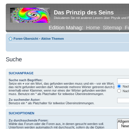
Das Prinzip des Seins
Diskutieren Sie mit anderen Lesern über Physik und P
Edition Mahag:
Home
Sitemap
F
Foren-Übersicht
•
Aktive Themen
Suche
SUCHANFRAGE
Suche nach Begriffen:
Setze ein
+
vor ein Wort, das gefunden werden muss und ein
-
vor ein Wort,
Nach
das nicht gefunden werden darf. Verwende mehrere Wörter getrennt durch
|
innerhalb einer Klammer, wenn nur eines der Wörter gefunden werden
Nach
muss. Benutze ein * als Platzhalter für teilweise Übereinstimmungen.
Zu suchender Autor:
Benutze ein * als Platzhalter für teilweise Übereinstimmungen.
SUCHOPTIONEN
Zu durchsuchende Foren:
Wähle das Forum oder die Foren aus, in denen gesucht werden soll.
Unterforen werden automatisch mit durchsucht, sofern du die Option