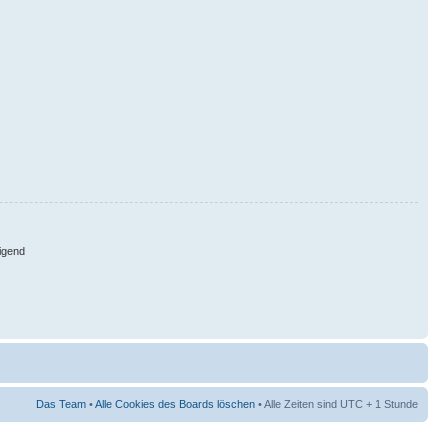
igend
Das Team
•
Alle Cookies des Boards löschen
• Alle Zeiten sind UTC + 1 Stunde