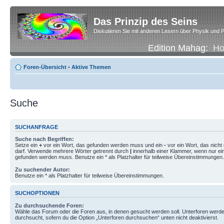
Das Prinzip des Seins
Diskutieren Sie mit anderen Lesern über Physik und P
Edition Mahag:
H
Foren-Übersicht
•
Aktive Themen
Suche
SUCHANFRAGE
Suche nach Begriffen:
Setze ein
+
vor ein Wort, das gefunden werden muss und ein
-
vor ein Wort, das nich
darf. Verwende mehrere Wörter getrennt durch
|
innerhalb einer Klammer, wenn nur ei
gefunden werden muss. Benutze ein * als Platzhalter für teilweise Übereinstimmungen.
Zu suchender Autor:
Benutze ein * als Platzhalter für teilweise Übereinstimmungen.
SUCHOPTIONEN
Zu durchsuchende Foren:
Wähle das Forum oder die Foren aus, in denen gesucht werden soll. Unterforen werde
durchsucht, sofern du die Option „Unterforen durchsuchen“ unten nicht deaktivierst.