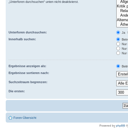
„Unterforen durchsuchen“ unten nicht deaktivierst.
Unterforen durchsuchen:
Ja
Innerhalb suchen:
Betre
Nur 
Nur 
Nur 
Ergebnisse anzeigen als:
Beit
Ergebnisse sortieren nach:
Suchzeitraum begrenzen:
Die ersten:
Foren-Übersicht
Powered by
phpBB
©