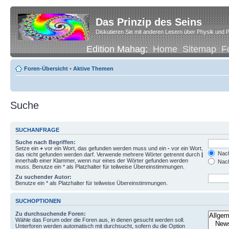
Das Prinzip des Seins
Diskutieren Sie mit anderen Lesern über Physik und P
Edition Mahag:
Home
Sitemap
F
Foren-Übersicht
•
Aktive Themen
Suche
SUCHANFRAGE
Suche nach Begriffen:
Setze ein
+
vor ein Wort, das gefunden werden muss und ein
-
vor ein Wort,
Nach
das nicht gefunden werden darf. Verwende mehrere Wörter getrennt durch
|
innerhalb einer Klammer, wenn nur eines der Wörter gefunden werden
Nach
muss. Benutze ein * als Platzhalter für teilweise Übereinstimmungen.
Zu suchender Autor:
Benutze ein * als Platzhalter für teilweise Übereinstimmungen.
SUCHOPTIONEN
Zu durchsuchende Foren:
Wähle das Forum oder die Foren aus, in denen gesucht werden soll.
Unterforen werden automatisch mit durchsucht, sofern du die Option