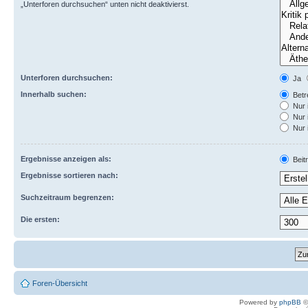
„Unterforen durchsuchen“ unten nicht deaktivierst.
Unterforen durchsuchen:
Ja
Innerhalb suchen:
Betre
Nur 
Nur 
Nur 
Ergebnisse anzeigen als:
Beit
Ergebnisse sortieren nach:
Suchzeitraum begrenzen:
Die ersten:
Foren-Übersicht
Powered by
phpBB
©