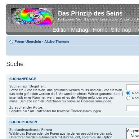
Das Prinzip des Seins
Diskutieren Sie mit anderen Lesern über Physik und P
Edition Mahag:
Home
Sitemap
F
Foren-Übersicht
•
Aktive Themen
Suche
SUCHANFRAGE
Suche nach Begriffen:
Setze ein
+
vor ein Wort, das gefunden werden muss und ein
-
vor ein Wort,
Nach
das nicht gefunden werden darf. Verwende mehrere Wörter getrennt durch
|
innerhalb einer Klammer, wenn nur eines der Wörter gefunden werden
Nach
muss. Benutze ein * als Platzhalter für teilweise Übereinstimmungen.
Zu suchender Autor:
Benutze ein * als Platzhalter für teilweise Übereinstimmungen.
SUCHOPTIONEN
Zu durchsuchende Foren:
Wähle das Forum oder die Foren aus, in denen gesucht werden soll.
Unterforen werden automatisch mit durchsucht, sofern du die Option