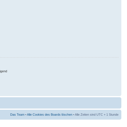
igend
Das Team
•
Alle Cookies des Boards löschen
• Alle Zeiten sind UTC + 1 Stunde