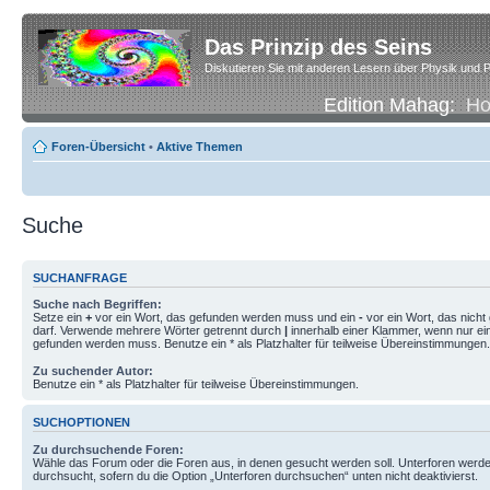
Das Prinzip des Seins
Diskutieren Sie mit anderen Lesern über Physik und P
Edition Mahag:
H
Foren-Übersicht
•
Aktive Themen
Suche
SUCHANFRAGE
Suche nach Begriffen:
Setze ein
+
vor ein Wort, das gefunden werden muss und ein
-
vor ein Wort, das nich
darf. Verwende mehrere Wörter getrennt durch
|
innerhalb einer Klammer, wenn nur ei
gefunden werden muss. Benutze ein * als Platzhalter für teilweise Übereinstimmungen.
Zu suchender Autor:
Benutze ein * als Platzhalter für teilweise Übereinstimmungen.
SUCHOPTIONEN
Zu durchsuchende Foren:
Wähle das Forum oder die Foren aus, in denen gesucht werden soll. Unterforen werde
durchsucht, sofern du die Option „Unterforen durchsuchen“ unten nicht deaktivierst.