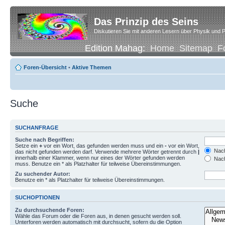
Das Prinzip des Seins
Diskutieren Sie mit anderen Lesern über Physik und P
Edition Mahag:
Home
Sitemap
F
Foren-Übersicht
•
Aktive Themen
Suche
SUCHANFRAGE
Suche nach Begriffen:
Setze ein
+
vor ein Wort, das gefunden werden muss und ein
-
vor ein Wort,
Nach
das nicht gefunden werden darf. Verwende mehrere Wörter getrennt durch
|
innerhalb einer Klammer, wenn nur eines der Wörter gefunden werden
Nach
muss. Benutze ein * als Platzhalter für teilweise Übereinstimmungen.
Zu suchender Autor:
Benutze ein * als Platzhalter für teilweise Übereinstimmungen.
SUCHOPTIONEN
Zu durchsuchende Foren:
Wähle das Forum oder die Foren aus, in denen gesucht werden soll.
Unterforen werden automatisch mit durchsucht, sofern du die Option