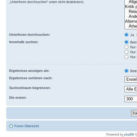
„Unterforen durchsuchen“ unten nicht deaktivierst.
Unterforen durchsuchen:
Ja
Innerhalb suchen:
Betre
Nur 
Nur 
Nur 
Ergebnisse anzeigen als:
Beit
Ergebnisse sortieren nach:
Suchzeitraum begrenzen:
Die ersten:
Foren-Übersicht
Powered by
phpBB
©