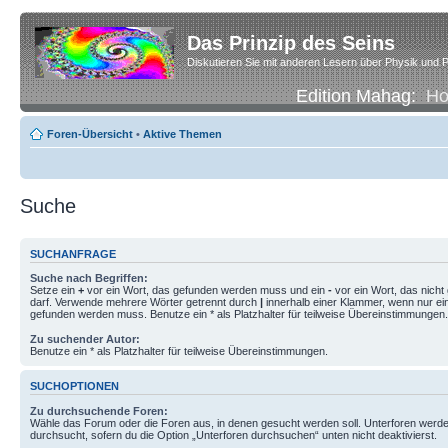
Das Prinzip des Seins
Diskutieren Sie mit anderen Lesern über Physik und P
Edition Mahag:
H
Foren-Übersicht
•
Aktive Themen
Suche
SUCHANFRAGE
Suche nach Begriffen:
Setze ein
+
vor ein Wort, das gefunden werden muss und ein
-
vor ein Wort, das nich
darf. Verwende mehrere Wörter getrennt durch
|
innerhalb einer Klammer, wenn nur ei
gefunden werden muss. Benutze ein * als Platzhalter für teilweise Übereinstimmungen.
Zu suchender Autor:
Benutze ein * als Platzhalter für teilweise Übereinstimmungen.
SUCHOPTIONEN
Zu durchsuchende Foren:
Wähle das Forum oder die Foren aus, in denen gesucht werden soll. Unterforen werde
durchsucht, sofern du die Option „Unterforen durchsuchen“ unten nicht deaktivierst.