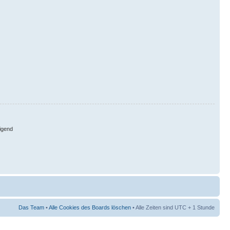
igend
Das Team
•
Alle Cookies des Boards löschen
• Alle Zeiten sind UTC + 1 Stunde