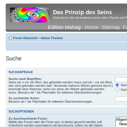
Das Prinzip des Seins
Diskutieren Sie mit anderen Lesern über Physik und P
Edition Mahag:
Home
Sitemap
F
Foren-Übersicht
•
Aktive Themen
Suche
SUCHANFRAGE
Suche nach Begriffen:
Setze ein
+
vor ein Wort, das gefunden werden muss und ein
-
vor ein Wort,
Nach
das nicht gefunden werden darf. Verwende mehrere Wörter getrennt durch
|
innerhalb einer Klammer, wenn nur eines der Wörter gefunden werden
Nach
muss. Benutze ein * als Platzhalter für teilweise Übereinstimmungen.
Zu suchender Autor:
Benutze ein * als Platzhalter für teilweise Übereinstimmungen.
SUCHOPTIONEN
Zu durchsuchende Foren:
Wähle das Forum oder die Foren aus, in denen gesucht werden soll.
Unterforen werden automatisch mit durchsucht, sofern du die Option