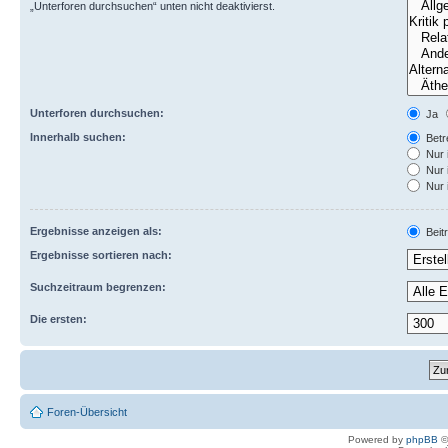
„Unterforen durchsuchen“ unten nicht deaktivierst.
Unterforen durchsuchen:
Ja
Innerhalb suchen:
Betre
Nur 
Nur 
Nur 
Ergebnisse anzeigen als:
Beit
Ergebnisse sortieren nach:
Suchzeitraum begrenzen:
Die ersten:
Foren-Übersicht
Powered by
phpBB
©