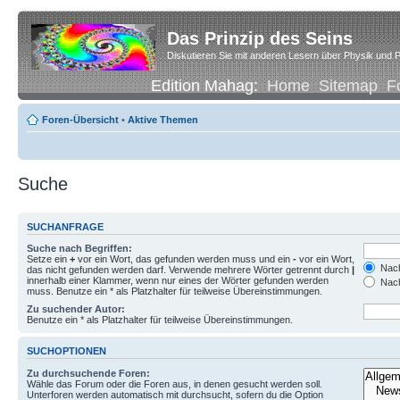
Das Prinzip des Seins
Diskutieren Sie mit anderen Lesern über Physik und P
Edition Mahag:
Home
Sitemap
F
Foren-Übersicht
•
Aktive Themen
Suche
SUCHANFRAGE
Suche nach Begriffen:
Setze ein
+
vor ein Wort, das gefunden werden muss und ein
-
vor ein Wort,
Nach
das nicht gefunden werden darf. Verwende mehrere Wörter getrennt durch
|
innerhalb einer Klammer, wenn nur eines der Wörter gefunden werden
Nach
muss. Benutze ein * als Platzhalter für teilweise Übereinstimmungen.
Zu suchender Autor:
Benutze ein * als Platzhalter für teilweise Übereinstimmungen.
SUCHOPTIONEN
Zu durchsuchende Foren:
Wähle das Forum oder die Foren aus, in denen gesucht werden soll.
Unterforen werden automatisch mit durchsucht, sofern du die Option