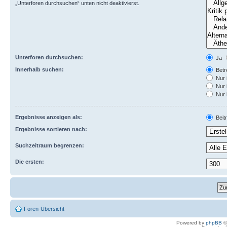
„Unterforen durchsuchen“ unten nicht deaktivierst.
Unterforen durchsuchen:
Ja
Innerhalb suchen:
Betre
Nur 
Nur 
Nur 
Ergebnisse anzeigen als:
Beit
Ergebnisse sortieren nach:
Suchzeitraum begrenzen:
Die ersten:
Foren-Übersicht
Powered by
phpBB
©