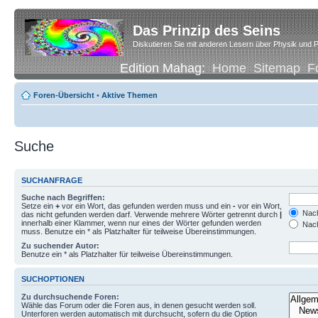
Das Prinzip des Seins
Diskutieren Sie mit anderen Lesern über Physik und P
Edition Mahag:
Home
Sitemap
F
Foren-Übersicht
•
Aktive Themen
Suche
SUCHANFRAGE
Suche nach Begriffen:
Setze ein
+
vor ein Wort, das gefunden werden muss und ein
-
vor ein Wort,
Nach
das nicht gefunden werden darf. Verwende mehrere Wörter getrennt durch
|
innerhalb einer Klammer, wenn nur eines der Wörter gefunden werden
Nach
muss. Benutze ein * als Platzhalter für teilweise Übereinstimmungen.
Zu suchender Autor:
Benutze ein * als Platzhalter für teilweise Übereinstimmungen.
SUCHOPTIONEN
Zu durchsuchende Foren:
Wähle das Forum oder die Foren aus, in denen gesucht werden soll.
Unterforen werden automatisch mit durchsucht, sofern du die Option