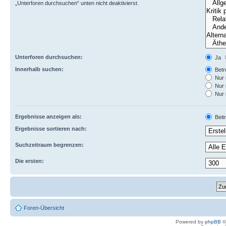
„Unterforen durchsuchen“ unten nicht deaktivierst.
Unterforen durchsuchen:
Ja
Innerhalb suchen:
Betre
Nur 
Nur 
Nur 
Ergebnisse anzeigen als:
Beit
Ergebnisse sortieren nach:
Suchzeitraum begrenzen:
Die ersten:
Foren-Übersicht
Powered by
phpBB
©