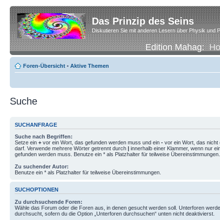
Das Prinzip des Seins
Diskutieren Sie mit anderen Lesern über Physik und P
Edition Mahag:
H
Foren-Übersicht
•
Aktive Themen
Suche
SUCHANFRAGE
Suche nach Begriffen:
Setze ein
+
vor ein Wort, das gefunden werden muss und ein
-
vor ein Wort, das nich
darf. Verwende mehrere Wörter getrennt durch
|
innerhalb einer Klammer, wenn nur ei
gefunden werden muss. Benutze ein * als Platzhalter für teilweise Übereinstimmungen.
Zu suchender Autor:
Benutze ein * als Platzhalter für teilweise Übereinstimmungen.
SUCHOPTIONEN
Zu durchsuchende Foren:
Wähle das Forum oder die Foren aus, in denen gesucht werden soll. Unterforen werde
durchsucht, sofern du die Option „Unterforen durchsuchen“ unten nicht deaktivierst.