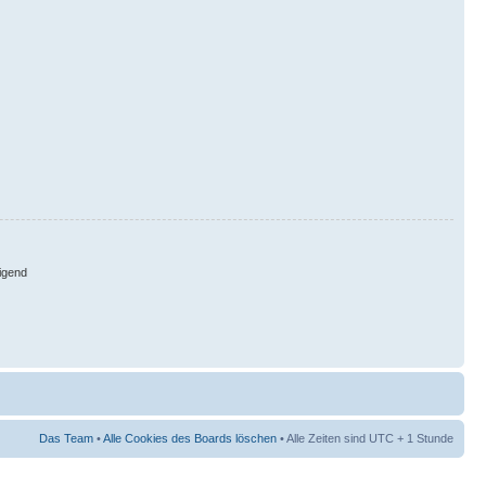
igend
Das Team
•
Alle Cookies des Boards löschen
• Alle Zeiten sind UTC + 1 Stunde