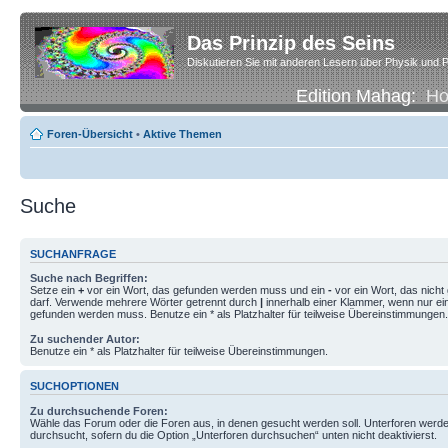
Das Prinzip des Seins
Diskutieren Sie mit anderen Lesern über Physik und P
Edition Mahag:
H
Foren-Übersicht
•
Aktive Themen
Suche
SUCHANFRAGE
Suche nach Begriffen:
Setze ein
+
vor ein Wort, das gefunden werden muss und ein
-
vor ein Wort, das nich
darf. Verwende mehrere Wörter getrennt durch
|
innerhalb einer Klammer, wenn nur ei
gefunden werden muss. Benutze ein * als Platzhalter für teilweise Übereinstimmungen.
Zu suchender Autor:
Benutze ein * als Platzhalter für teilweise Übereinstimmungen.
SUCHOPTIONEN
Zu durchsuchende Foren:
Wähle das Forum oder die Foren aus, in denen gesucht werden soll. Unterforen werde
durchsucht, sofern du die Option „Unterforen durchsuchen“ unten nicht deaktivierst.