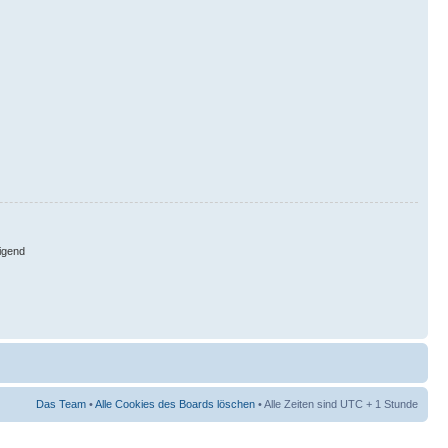
igend
Das Team
•
Alle Cookies des Boards löschen
• Alle Zeiten sind UTC + 1 Stunde