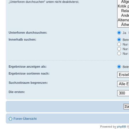
„Unterforen durchsuchen“ unten nicht deaktivierst.
Unterforen durchsuchen:
Ja
Innerhalb suchen:
Betre
Nur 
Nur 
Nur 
Ergebnisse anzeigen als:
Beit
Ergebnisse sortieren nach:
Suchzeitraum begrenzen:
Die ersten:
Foren-Übersicht
Powered by
phpBB
©