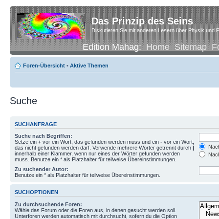
Das Prinzip des Seins
Diskutieren Sie mit anderen Lesern über Physik und P
Edition Mahag:
Home
Sitemap
F
Foren-Übersicht
•
Aktive Themen
Suche
SUCHANFRAGE
Suche nach Begriffen:
Setze ein
+
vor ein Wort, das gefunden werden muss und ein
-
vor ein Wort,
Nach
das nicht gefunden werden darf. Verwende mehrere Wörter getrennt durch
|
innerhalb einer Klammer, wenn nur eines der Wörter gefunden werden
Nach
muss. Benutze ein * als Platzhalter für teilweise Übereinstimmungen.
Zu suchender Autor:
Benutze ein * als Platzhalter für teilweise Übereinstimmungen.
SUCHOPTIONEN
Zu durchsuchende Foren:
Wähle das Forum oder die Foren aus, in denen gesucht werden soll.
Unterforen werden automatisch mit durchsucht, sofern du die Option