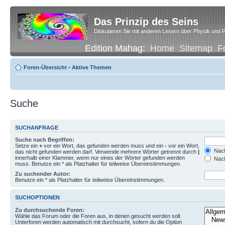
Das Prinzip des Seins
Diskutieren Sie mit anderen Lesern über Physik und P
Edition Mahag:
Home
Sitemap
F
Foren-Übersicht
•
Aktive Themen
Suche
SUCHANFRAGE
Suche nach Begriffen:
Setze ein
+
vor ein Wort, das gefunden werden muss und ein
-
vor ein Wort,
Nach
das nicht gefunden werden darf. Verwende mehrere Wörter getrennt durch
|
innerhalb einer Klammer, wenn nur eines der Wörter gefunden werden
Nach
muss. Benutze ein * als Platzhalter für teilweise Übereinstimmungen.
Zu suchender Autor:
Benutze ein * als Platzhalter für teilweise Übereinstimmungen.
SUCHOPTIONEN
Zu durchsuchende Foren:
Wähle das Forum oder die Foren aus, in denen gesucht werden soll.
Unterforen werden automatisch mit durchsucht, sofern du die Option