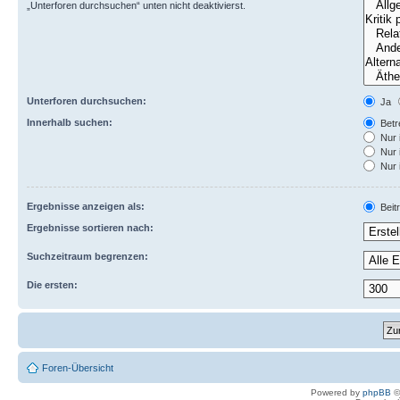
„Unterforen durchsuchen“ unten nicht deaktivierst.
Unterforen durchsuchen:
Ja
Innerhalb suchen:
Betre
Nur 
Nur 
Nur 
Ergebnisse anzeigen als:
Beit
Ergebnisse sortieren nach:
Suchzeitraum begrenzen:
Die ersten:
Foren-Übersicht
Powered by
phpBB
©