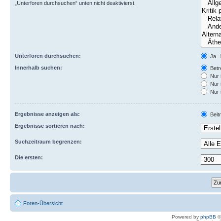
„Unterforen durchsuchen“ unten nicht deaktivierst.
Unterforen durchsuchen:
Ja
Innerhalb suchen:
Betre
Nur 
Nur 
Nur 
Ergebnisse anzeigen als:
Beit
Ergebnisse sortieren nach:
Suchzeitraum begrenzen:
Die ersten:
Foren-Übersicht
Powered by
phpBB
©