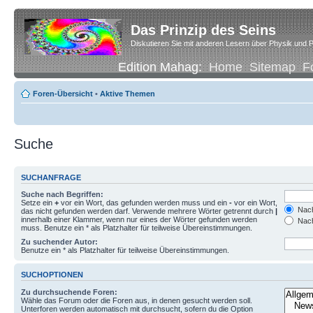
Das Prinzip des Seins
Diskutieren Sie mit anderen Lesern über Physik und P
Edition Mahag:
Home
Sitemap
F
Foren-Übersicht
•
Aktive Themen
Suche
SUCHANFRAGE
Suche nach Begriffen:
Setze ein
+
vor ein Wort, das gefunden werden muss und ein
-
vor ein Wort,
Nach
das nicht gefunden werden darf. Verwende mehrere Wörter getrennt durch
|
innerhalb einer Klammer, wenn nur eines der Wörter gefunden werden
Nach
muss. Benutze ein * als Platzhalter für teilweise Übereinstimmungen.
Zu suchender Autor:
Benutze ein * als Platzhalter für teilweise Übereinstimmungen.
SUCHOPTIONEN
Zu durchsuchende Foren:
Wähle das Forum oder die Foren aus, in denen gesucht werden soll.
Unterforen werden automatisch mit durchsucht, sofern du die Option