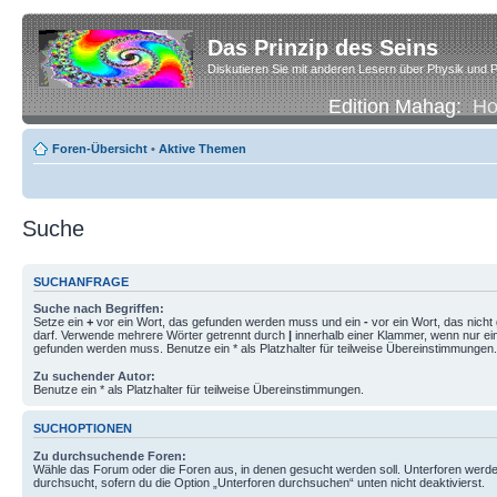
Das Prinzip des Seins
Diskutieren Sie mit anderen Lesern über Physik und P
Edition Mahag:
H
Foren-Übersicht
•
Aktive Themen
Suche
SUCHANFRAGE
Suche nach Begriffen:
Setze ein
+
vor ein Wort, das gefunden werden muss und ein
-
vor ein Wort, das nich
darf. Verwende mehrere Wörter getrennt durch
|
innerhalb einer Klammer, wenn nur ei
gefunden werden muss. Benutze ein * als Platzhalter für teilweise Übereinstimmungen.
Zu suchender Autor:
Benutze ein * als Platzhalter für teilweise Übereinstimmungen.
SUCHOPTIONEN
Zu durchsuchende Foren:
Wähle das Forum oder die Foren aus, in denen gesucht werden soll. Unterforen werde
durchsucht, sofern du die Option „Unterforen durchsuchen“ unten nicht deaktivierst.