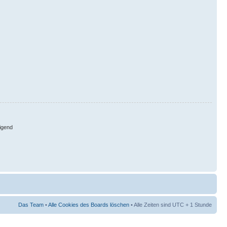
igend
Das Team
•
Alle Cookies des Boards löschen
• Alle Zeiten sind UTC + 1 Stunde