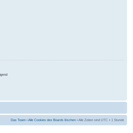
igend
Das Team
•
Alle Cookies des Boards löschen
• Alle Zeiten sind UTC + 1 Stunde