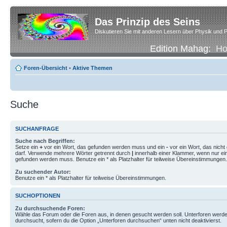
Das Prinzip des Seins
Diskutieren Sie mit anderen Lesern über Physik und P
Edition Mahag:
H
Foren-Übersicht
•
Aktive Themen
Suche
SUCHANFRAGE
Suche nach Begriffen:
Setze ein
+
vor ein Wort, das gefunden werden muss und ein
-
vor ein Wort, das nich
darf. Verwende mehrere Wörter getrennt durch
|
innerhalb einer Klammer, wenn nur ei
gefunden werden muss. Benutze ein * als Platzhalter für teilweise Übereinstimmungen.
Zu suchender Autor:
Benutze ein * als Platzhalter für teilweise Übereinstimmungen.
SUCHOPTIONEN
Zu durchsuchende Foren:
Wähle das Forum oder die Foren aus, in denen gesucht werden soll. Unterforen werde
durchsucht, sofern du die Option „Unterforen durchsuchen“ unten nicht deaktivierst.