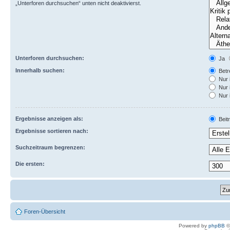
„Unterforen durchsuchen“ unten nicht deaktivierst.
Unterforen durchsuchen:
Ja
Innerhalb suchen:
Betre
Nur 
Nur 
Nur 
Ergebnisse anzeigen als:
Beit
Ergebnisse sortieren nach:
Suchzeitraum begrenzen:
Die ersten:
Foren-Übersicht
Powered by
phpBB
©