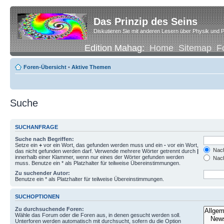
Das Prinzip des Seins
Diskutieren Sie mit anderen Lesern über Physik und P
Edition Mahag:
Home
Sitemap
F
Foren-Übersicht
•
Aktive Themen
Suche
SUCHANFRAGE
Suche nach Begriffen:
Setze ein
+
vor ein Wort, das gefunden werden muss und ein
-
vor ein Wort,
Nach
das nicht gefunden werden darf. Verwende mehrere Wörter getrennt durch
|
innerhalb einer Klammer, wenn nur eines der Wörter gefunden werden
Nach
muss. Benutze ein * als Platzhalter für teilweise Übereinstimmungen.
Zu suchender Autor:
Benutze ein * als Platzhalter für teilweise Übereinstimmungen.
SUCHOPTIONEN
Zu durchsuchende Foren:
Wähle das Forum oder die Foren aus, in denen gesucht werden soll.
Unterforen werden automatisch mit durchsucht, sofern du die Option