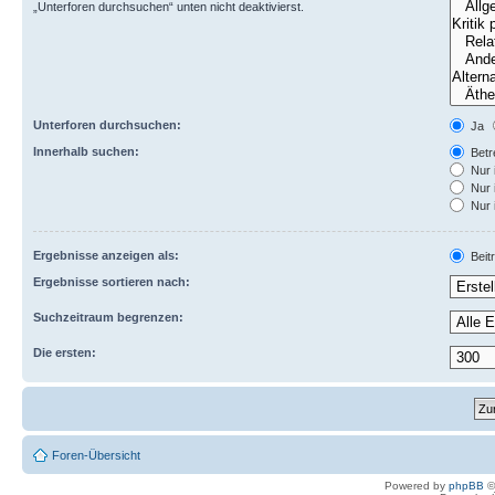
„Unterforen durchsuchen“ unten nicht deaktivierst.
Unterforen durchsuchen:
Ja
Innerhalb suchen:
Betre
Nur 
Nur 
Nur 
Ergebnisse anzeigen als:
Beit
Ergebnisse sortieren nach:
Suchzeitraum begrenzen:
Die ersten:
Foren-Übersicht
Powered by
phpBB
©