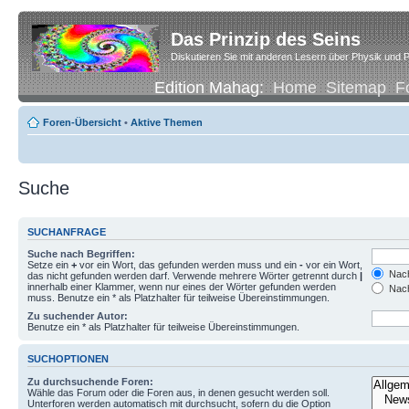
Das Prinzip des Seins
Diskutieren Sie mit anderen Lesern über Physik und P
Edition Mahag:
Home
Sitemap
F
Foren-Übersicht
•
Aktive Themen
Suche
SUCHANFRAGE
Suche nach Begriffen:
Setze ein
+
vor ein Wort, das gefunden werden muss und ein
-
vor ein Wort,
Nach
das nicht gefunden werden darf. Verwende mehrere Wörter getrennt durch
|
innerhalb einer Klammer, wenn nur eines der Wörter gefunden werden
Nach
muss. Benutze ein * als Platzhalter für teilweise Übereinstimmungen.
Zu suchender Autor:
Benutze ein * als Platzhalter für teilweise Übereinstimmungen.
SUCHOPTIONEN
Zu durchsuchende Foren:
Wähle das Forum oder die Foren aus, in denen gesucht werden soll.
Unterforen werden automatisch mit durchsucht, sofern du die Option