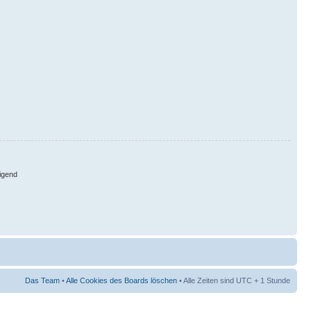
igend
Das Team
•
Alle Cookies des Boards löschen
• Alle Zeiten sind UTC + 1 Stunde