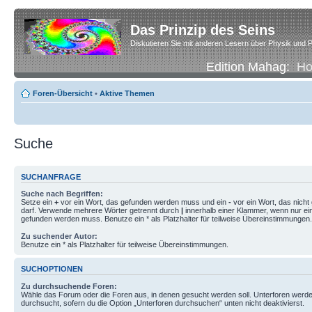
Das Prinzip des Seins
Diskutieren Sie mit anderen Lesern über Physik und P
Edition Mahag:
H
Foren-Übersicht
•
Aktive Themen
Suche
SUCHANFRAGE
Suche nach Begriffen:
Setze ein
+
vor ein Wort, das gefunden werden muss und ein
-
vor ein Wort, das nich
darf. Verwende mehrere Wörter getrennt durch
|
innerhalb einer Klammer, wenn nur ei
gefunden werden muss. Benutze ein * als Platzhalter für teilweise Übereinstimmungen.
Zu suchender Autor:
Benutze ein * als Platzhalter für teilweise Übereinstimmungen.
SUCHOPTIONEN
Zu durchsuchende Foren:
Wähle das Forum oder die Foren aus, in denen gesucht werden soll. Unterforen werde
durchsucht, sofern du die Option „Unterforen durchsuchen“ unten nicht deaktivierst.