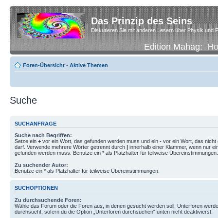
Das Prinzip des Seins
Diskutieren Sie mit anderen Lesern über Physik und P
Edition Mahag:
H
Foren-Übersicht
•
Aktive Themen
Suche
SUCHANFRAGE
Suche nach Begriffen:
Setze ein
+
vor ein Wort, das gefunden werden muss und ein
-
vor ein Wort, das nich
darf. Verwende mehrere Wörter getrennt durch
|
innerhalb einer Klammer, wenn nur ei
gefunden werden muss. Benutze ein * als Platzhalter für teilweise Übereinstimmungen.
Zu suchender Autor:
Benutze ein * als Platzhalter für teilweise Übereinstimmungen.
SUCHOPTIONEN
Zu durchsuchende Foren:
Wähle das Forum oder die Foren aus, in denen gesucht werden soll. Unterforen werde
durchsucht, sofern du die Option „Unterforen durchsuchen“ unten nicht deaktivierst.