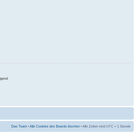
igend
Das Team
•
Alle Cookies des Boards löschen
• Alle Zeiten sind UTC + 1 Stunde