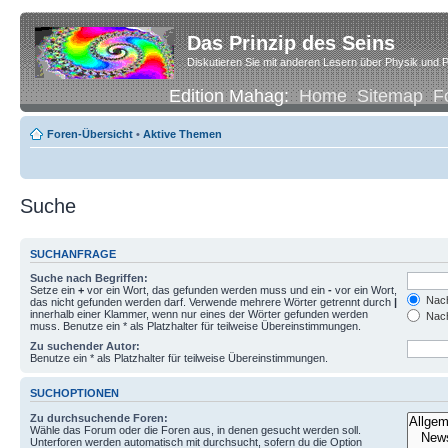
Das Prinzip des Seins
Diskutieren Sie mit anderen Lesern über Physik und P
Edition Mahag:
Home
Sitemap
F
Foren-Übersicht
•
Aktive Themen
Suche
SUCHANFRAGE
Suche nach Begriffen:
Setze ein
+
vor ein Wort, das gefunden werden muss und ein
-
vor ein Wort,
Nach
das nicht gefunden werden darf. Verwende mehrere Wörter getrennt durch
|
innerhalb einer Klammer, wenn nur eines der Wörter gefunden werden
Nach
muss. Benutze ein * als Platzhalter für teilweise Übereinstimmungen.
Zu suchender Autor:
Benutze ein * als Platzhalter für teilweise Übereinstimmungen.
SUCHOPTIONEN
Zu durchsuchende Foren:
Wähle das Forum oder die Foren aus, in denen gesucht werden soll.
Unterforen werden automatisch mit durchsucht, sofern du die Option