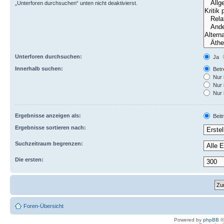
„Unterforen durchsuchen“ unten nicht deaktivierst.
Unterforen durchsuchen:
Ja
Innerhalb suchen:
Betre
Nur 
Nur 
Nur 
Ergebnisse anzeigen als:
Beit
Ergebnisse sortieren nach:
Suchzeitraum begrenzen:
Die ersten:
Foren-Übersicht
Powered by
phpBB
©