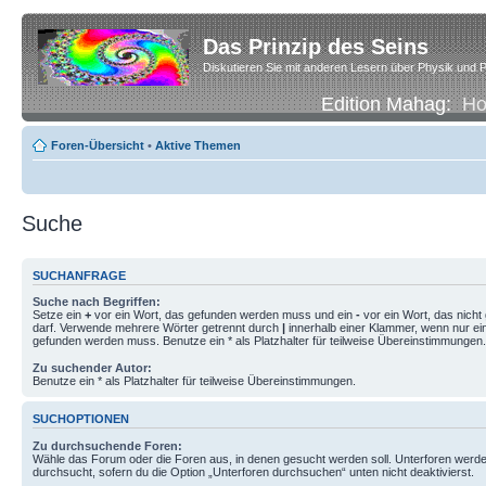
Das Prinzip des Seins
Diskutieren Sie mit anderen Lesern über Physik und P
Edition Mahag:
H
Foren-Übersicht
•
Aktive Themen
Suche
SUCHANFRAGE
Suche nach Begriffen:
Setze ein
+
vor ein Wort, das gefunden werden muss und ein
-
vor ein Wort, das nich
darf. Verwende mehrere Wörter getrennt durch
|
innerhalb einer Klammer, wenn nur ei
gefunden werden muss. Benutze ein * als Platzhalter für teilweise Übereinstimmungen.
Zu suchender Autor:
Benutze ein * als Platzhalter für teilweise Übereinstimmungen.
SUCHOPTIONEN
Zu durchsuchende Foren:
Wähle das Forum oder die Foren aus, in denen gesucht werden soll. Unterforen werde
durchsucht, sofern du die Option „Unterforen durchsuchen“ unten nicht deaktivierst.