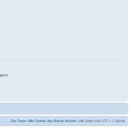
igend
Das Team
•
Alle Cookies des Boards löschen
• Alle Zeiten sind UTC + 1 Stunde