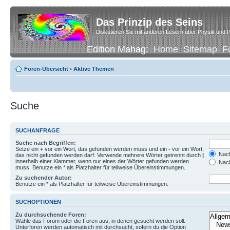
Das Prinzip des Seins
Diskutieren Sie mit anderen Lesern über Physik und P
Edition Mahag:
Home
Sitemap
F
Foren-Übersicht
•
Aktive Themen
Suche
SUCHANFRAGE
Suche nach Begriffen:
Setze ein
+
vor ein Wort, das gefunden werden muss und ein
-
vor ein Wort,
Nach
das nicht gefunden werden darf. Verwende mehrere Wörter getrennt durch
|
innerhalb einer Klammer, wenn nur eines der Wörter gefunden werden
Nach
muss. Benutze ein * als Platzhalter für teilweise Übereinstimmungen.
Zu suchender Autor:
Benutze ein * als Platzhalter für teilweise Übereinstimmungen.
SUCHOPTIONEN
Zu durchsuchende Foren:
Wähle das Forum oder die Foren aus, in denen gesucht werden soll.
Unterforen werden automatisch mit durchsucht, sofern du die Option