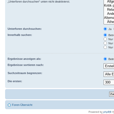
„Unterforen durchsuchen“ unten nicht deaktivierst.
Unterforen durchsuchen:
Ja
Innerhalb suchen:
Betre
Nur 
Nur 
Nur 
Ergebnisse anzeigen als:
Beit
Ergebnisse sortieren nach:
Suchzeitraum begrenzen:
Die ersten:
Foren-Übersicht
Powered by
phpBB
©