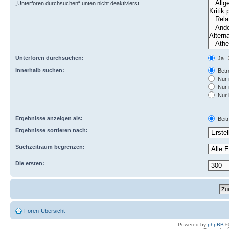
„Unterforen durchsuchen“ unten nicht deaktivierst.
Unterforen durchsuchen:
Ja
Innerhalb suchen:
Betre
Nur 
Nur 
Nur 
Ergebnisse anzeigen als:
Beit
Ergebnisse sortieren nach:
Suchzeitraum begrenzen:
Die ersten:
Foren-Übersicht
Powered by
phpBB
©