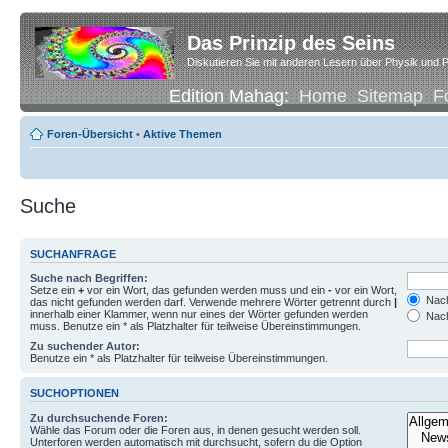
Das Prinzip des Seins
Diskutieren Sie mit anderen Lesern über Physik und P
Edition Mahag:
Home
Sitemap
F
Foren-Übersicht
•
Aktive Themen
Suche
SUCHANFRAGE
Suche nach Begriffen:
Setze ein
+
vor ein Wort, das gefunden werden muss und ein
-
vor ein Wort,
Nach
das nicht gefunden werden darf. Verwende mehrere Wörter getrennt durch
|
innerhalb einer Klammer, wenn nur eines der Wörter gefunden werden
Nach
muss. Benutze ein * als Platzhalter für teilweise Übereinstimmungen.
Zu suchender Autor:
Benutze ein * als Platzhalter für teilweise Übereinstimmungen.
SUCHOPTIONEN
Zu durchsuchende Foren:
Wähle das Forum oder die Foren aus, in denen gesucht werden soll.
Unterforen werden automatisch mit durchsucht, sofern du die Option