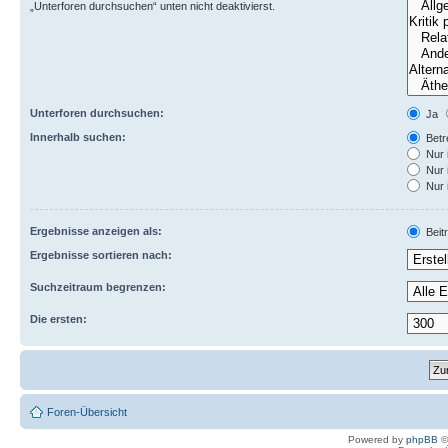
„Unterforen durchsuchen“ unten nicht deaktivierst.
Unterforen durchsuchen:
Ja
Innerhalb suchen:
Betre
Nur 
Nur 
Nur 
Ergebnisse anzeigen als:
Beit
Ergebnisse sortieren nach:
Suchzeitraum begrenzen:
Die ersten:
Foren-Übersicht
Powered by
phpBB
©