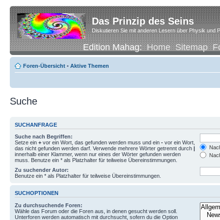
Das Prinzip des Seins
Diskutieren Sie mit anderen Lesern über Physik und P
Edition Mahag:
Home
Sitemap
F
Foren-Übersicht
•
Aktive Themen
Suche
SUCHANFRAGE
Suche nach Begriffen:
Setze ein
+
vor ein Wort, das gefunden werden muss und ein
-
vor ein Wort,
Nach
das nicht gefunden werden darf. Verwende mehrere Wörter getrennt durch
|
innerhalb einer Klammer, wenn nur eines der Wörter gefunden werden
Nach
muss. Benutze ein * als Platzhalter für teilweise Übereinstimmungen.
Zu suchender Autor:
Benutze ein * als Platzhalter für teilweise Übereinstimmungen.
SUCHOPTIONEN
Zu durchsuchende Foren:
Wähle das Forum oder die Foren aus, in denen gesucht werden soll.
Unterforen werden automatisch mit durchsucht, sofern du die Option