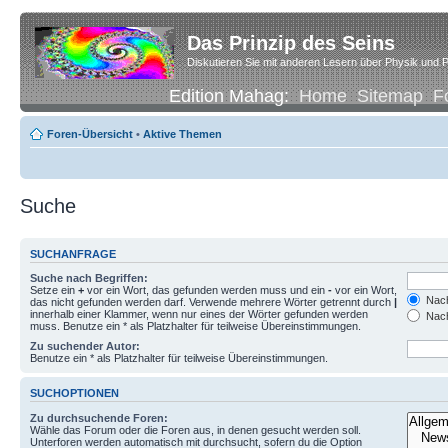
Das Prinzip des Seins
Diskutieren Sie mit anderen Lesern über Physik und P
Edition Mahag:
Home
Sitemap
F
Foren-Übersicht
•
Aktive Themen
Suche
SUCHANFRAGE
Suche nach Begriffen:
Setze ein
+
vor ein Wort, das gefunden werden muss und ein
-
vor ein Wort,
Nach
das nicht gefunden werden darf. Verwende mehrere Wörter getrennt durch
|
innerhalb einer Klammer, wenn nur eines der Wörter gefunden werden
Nach
muss. Benutze ein * als Platzhalter für teilweise Übereinstimmungen.
Zu suchender Autor:
Benutze ein * als Platzhalter für teilweise Übereinstimmungen.
SUCHOPTIONEN
Zu durchsuchende Foren:
Wähle das Forum oder die Foren aus, in denen gesucht werden soll.
Unterforen werden automatisch mit durchsucht, sofern du die Option