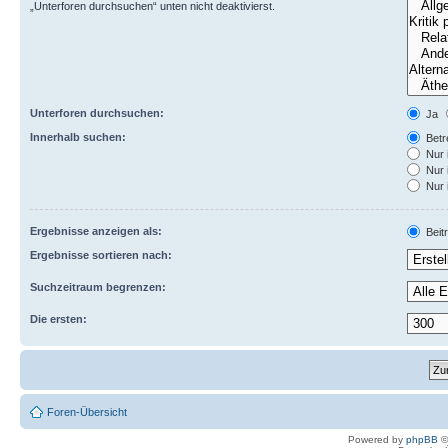
„Unterforen durchsuchen“ unten nicht deaktivierst.
Unterforen durchsuchen:
Ja
Innerhalb suchen:
Betre
Nur 
Nur 
Nur 
Ergebnisse anzeigen als:
Beit
Ergebnisse sortieren nach:
Suchzeitraum begrenzen:
Die ersten:
Foren-Übersicht
Powered by
phpBB
©