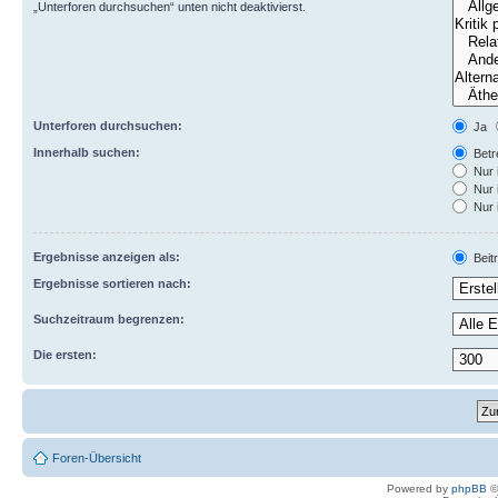
„Unterforen durchsuchen“ unten nicht deaktivierst.
Unterforen durchsuchen:
Ja
Innerhalb suchen:
Betre
Nur 
Nur 
Nur 
Ergebnisse anzeigen als:
Beit
Ergebnisse sortieren nach:
Suchzeitraum begrenzen:
Die ersten:
Foren-Übersicht
Powered by
phpBB
©