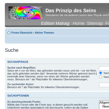
Das Prinzip des Seins
Diskutieren Sie mit anderen Lesern über Physik und P
Edition Mahag:
Home
Sitemap
F
Foren-Übersicht
•
Aktive Themen
Suche
SUCHANFRAGE
Suche nach Begriffen:
Setze ein
+
vor ein Wort, das gefunden werden muss und ein
-
vor ein Wort,
Nach
das nicht gefunden werden darf. Verwende mehrere Wörter getrennt durch
|
innerhalb einer Klammer, wenn nur eines der Wörter gefunden werden
Nach
muss. Benutze ein * als Platzhalter für teilweise Übereinstimmungen.
Zu suchender Autor:
Benutze ein * als Platzhalter für teilweise Übereinstimmungen.
SUCHOPTIONEN
Zu durchsuchende Foren:
Wähle das Forum oder die Foren aus, in denen gesucht werden soll.
Unterforen werden automatisch mit durchsucht, sofern du die Option