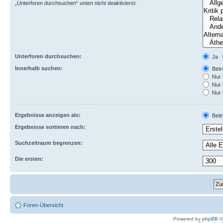
„Unterforen durchsuchen“ unten nicht deaktivierst.
Unterforen durchsuchen:
Ja
Innerhalb suchen:
Betre
Nur 
Nur 
Nur 
Ergebnisse anzeigen als:
Beit
Ergebnisse sortieren nach:
Suchzeitraum begrenzen:
Die ersten:
Foren-Übersicht
Powered by
phpBB
©