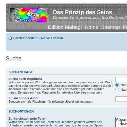
Das Prinzip des Seins
Diskutieren Sie mit anderen Lesern über Physik und P
Edition Mahag:
Home
Sitemap
F
Foren-Übersicht
•
Aktive Themen
Suche
SUCHANFRAGE
Suche nach Begriffen:
Setze ein
+
vor ein Wort, das gefunden werden muss und ein
-
vor ein Wort,
Nach
das nicht gefunden werden darf. Verwende mehrere Wörter getrennt durch
|
innerhalb einer Klammer, wenn nur eines der Wörter gefunden werden
Nach
muss. Benutze ein * als Platzhalter für teilweise Übereinstimmungen.
Zu suchender Autor:
Benutze ein * als Platzhalter für teilweise Übereinstimmungen.
SUCHOPTIONEN
Zu durchsuchende Foren:
Wähle das Forum oder die Foren aus, in denen gesucht werden soll.
Unterforen werden automatisch mit durchsucht, sofern du die Option