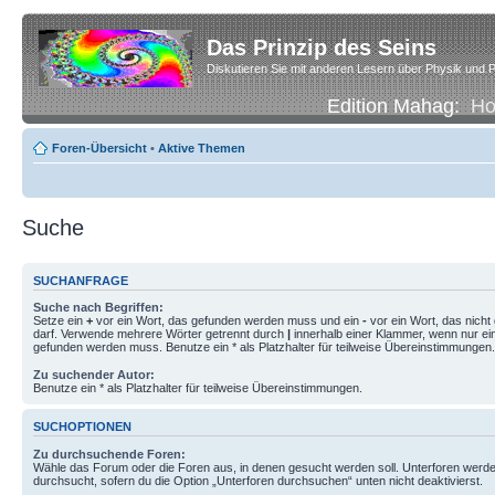
Das Prinzip des Seins
Diskutieren Sie mit anderen Lesern über Physik und P
Edition Mahag:
H
Foren-Übersicht
•
Aktive Themen
Suche
SUCHANFRAGE
Suche nach Begriffen:
Setze ein
+
vor ein Wort, das gefunden werden muss und ein
-
vor ein Wort, das nich
darf. Verwende mehrere Wörter getrennt durch
|
innerhalb einer Klammer, wenn nur ei
gefunden werden muss. Benutze ein * als Platzhalter für teilweise Übereinstimmungen.
Zu suchender Autor:
Benutze ein * als Platzhalter für teilweise Übereinstimmungen.
SUCHOPTIONEN
Zu durchsuchende Foren:
Wähle das Forum oder die Foren aus, in denen gesucht werden soll. Unterforen werde
durchsucht, sofern du die Option „Unterforen durchsuchen“ unten nicht deaktivierst.