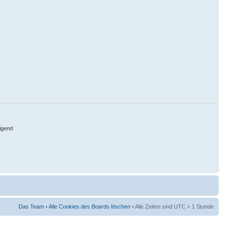
igend
Das Team
•
Alle Cookies des Boards löschen
• Alle Zeiten sind UTC + 1 Stunde