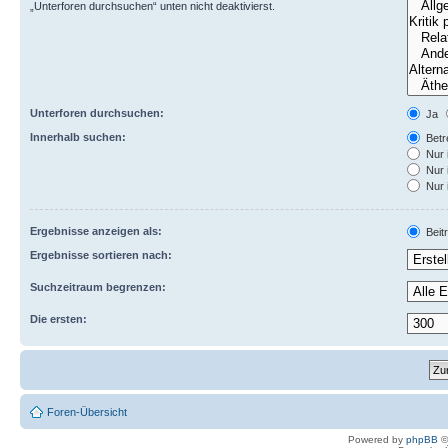
„Unterforen durchsuchen“ unten nicht deaktivierst.
Unterforen durchsuchen:
Ja
Innerhalb suchen:
Betre
Nur 
Nur 
Nur 
Ergebnisse anzeigen als:
Beit
Ergebnisse sortieren nach:
Suchzeitraum begrenzen:
Die ersten:
Foren-Übersicht
Powered by
phpBB
©