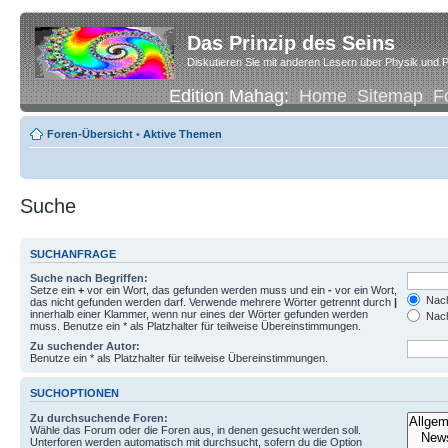
Das Prinzip des Seins
Diskutieren Sie mit anderen Lesern über Physik und P
Edition Mahag:
Home
Sitemap
F
Foren-Übersicht
•
Aktive Themen
Suche
SUCHANFRAGE
Suche nach Begriffen:
Setze ein
+
vor ein Wort, das gefunden werden muss und ein
-
vor ein Wort,
Nach
das nicht gefunden werden darf. Verwende mehrere Wörter getrennt durch
|
innerhalb einer Klammer, wenn nur eines der Wörter gefunden werden
Nach
muss. Benutze ein * als Platzhalter für teilweise Übereinstimmungen.
Zu suchender Autor:
Benutze ein * als Platzhalter für teilweise Übereinstimmungen.
SUCHOPTIONEN
Zu durchsuchende Foren:
Wähle das Forum oder die Foren aus, in denen gesucht werden soll.
Unterforen werden automatisch mit durchsucht, sofern du die Option