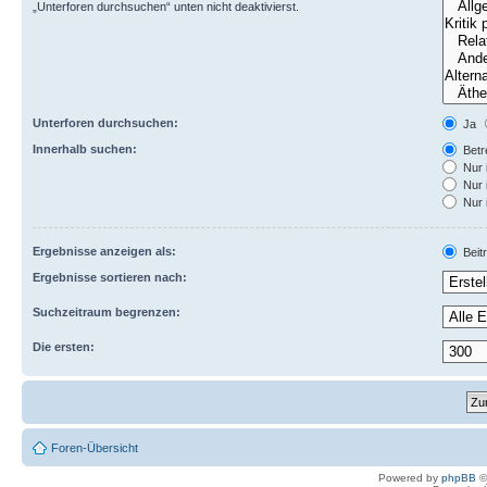
„Unterforen durchsuchen“ unten nicht deaktivierst.
Unterforen durchsuchen:
Ja
Innerhalb suchen:
Betre
Nur 
Nur 
Nur 
Ergebnisse anzeigen als:
Beit
Ergebnisse sortieren nach:
Suchzeitraum begrenzen:
Die ersten:
Foren-Übersicht
Powered by
phpBB
©