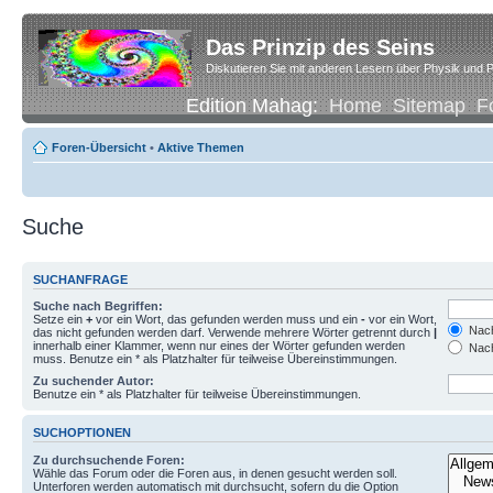
Das Prinzip des Seins
Diskutieren Sie mit anderen Lesern über Physik und P
Edition Mahag:
Home
Sitemap
F
Foren-Übersicht
•
Aktive Themen
Suche
SUCHANFRAGE
Suche nach Begriffen:
Setze ein
+
vor ein Wort, das gefunden werden muss und ein
-
vor ein Wort,
Nach
das nicht gefunden werden darf. Verwende mehrere Wörter getrennt durch
|
innerhalb einer Klammer, wenn nur eines der Wörter gefunden werden
Nach
muss. Benutze ein * als Platzhalter für teilweise Übereinstimmungen.
Zu suchender Autor:
Benutze ein * als Platzhalter für teilweise Übereinstimmungen.
SUCHOPTIONEN
Zu durchsuchende Foren:
Wähle das Forum oder die Foren aus, in denen gesucht werden soll.
Unterforen werden automatisch mit durchsucht, sofern du die Option