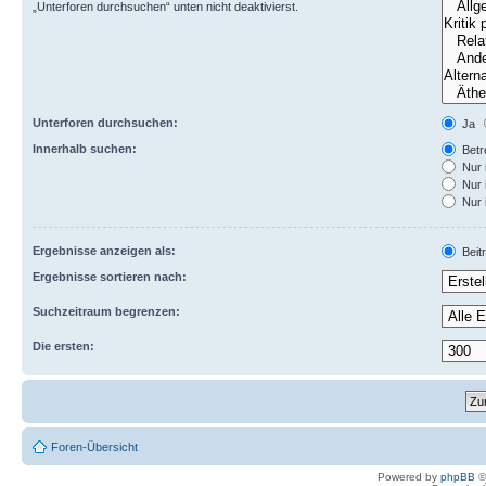
„Unterforen durchsuchen“ unten nicht deaktivierst.
Unterforen durchsuchen:
Ja
Innerhalb suchen:
Betre
Nur 
Nur 
Nur 
Ergebnisse anzeigen als:
Beit
Ergebnisse sortieren nach:
Suchzeitraum begrenzen:
Die ersten:
Foren-Übersicht
Powered by
phpBB
©