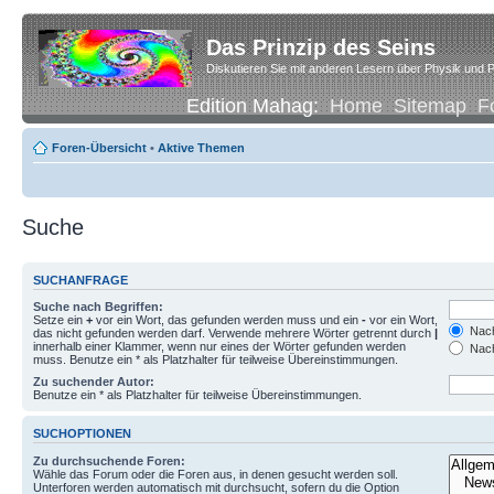
Das Prinzip des Seins
Diskutieren Sie mit anderen Lesern über Physik und P
Edition Mahag:
Home
Sitemap
F
Foren-Übersicht
•
Aktive Themen
Suche
SUCHANFRAGE
Suche nach Begriffen:
Setze ein
+
vor ein Wort, das gefunden werden muss und ein
-
vor ein Wort,
Nach
das nicht gefunden werden darf. Verwende mehrere Wörter getrennt durch
|
innerhalb einer Klammer, wenn nur eines der Wörter gefunden werden
Nach
muss. Benutze ein * als Platzhalter für teilweise Übereinstimmungen.
Zu suchender Autor:
Benutze ein * als Platzhalter für teilweise Übereinstimmungen.
SUCHOPTIONEN
Zu durchsuchende Foren:
Wähle das Forum oder die Foren aus, in denen gesucht werden soll.
Unterforen werden automatisch mit durchsucht, sofern du die Option