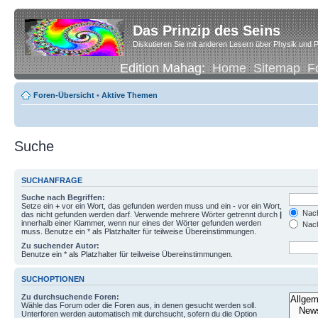
Das Prinzip des Seins
Diskutieren Sie mit anderen Lesern über Physik und P
Edition Mahag:
Home
Sitemap
F
Foren-Übersicht
•
Aktive Themen
Suche
SUCHANFRAGE
Suche nach Begriffen:
Setze ein
+
vor ein Wort, das gefunden werden muss und ein
-
vor ein Wort,
Nach
das nicht gefunden werden darf. Verwende mehrere Wörter getrennt durch
|
innerhalb einer Klammer, wenn nur eines der Wörter gefunden werden
Nach
muss. Benutze ein * als Platzhalter für teilweise Übereinstimmungen.
Zu suchender Autor:
Benutze ein * als Platzhalter für teilweise Übereinstimmungen.
SUCHOPTIONEN
Zu durchsuchende Foren:
Wähle das Forum oder die Foren aus, in denen gesucht werden soll.
Unterforen werden automatisch mit durchsucht, sofern du die Option