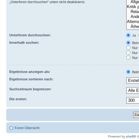
„Unterforen durchsuchen“ unten nicht deaktivierst.
Unterforen durchsuchen:
Ja
Innerhalb suchen:
Betre
Nur 
Nur 
Nur 
Ergebnisse anzeigen als:
Beit
Ergebnisse sortieren nach:
Suchzeitraum begrenzen:
Die ersten:
Foren-Übersicht
Powered by
phpBB
©