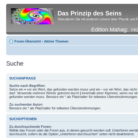
Das Prinzip des Seins
Diskutieren Sie mit anderen Lesern über Physik und P
Edition Mahag:
H
Foren-Übersicht
•
Aktive Themen
Suche
SUCHANFRAGE
Suche nach Begriffen:
Setze ein
+
vor ein Wort, das gefunden werden muss und ein
-
vor ein Wort, das nich
darf. Verwende mehrere Wörter getrennt durch
|
innerhalb einer Klammer, wenn nur ei
gefunden werden muss. Benutze ein * als Platzhalter für teilweise Übereinstimmungen.
Zu suchender Autor:
Benutze ein * als Platzhalter für teilweise Übereinstimmungen.
SUCHOPTIONEN
Zu durchsuchende Foren:
Wähle das Forum oder die Foren aus, in denen gesucht werden soll. Unterforen werde
durchsucht, sofern du die Option „Unterforen durchsuchen“ unten nicht deaktivierst.