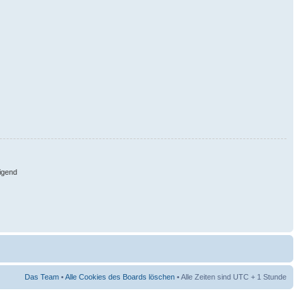
igend
Das Team
•
Alle Cookies des Boards löschen
• Alle Zeiten sind UTC + 1 Stunde