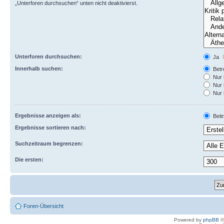
„Unterforen durchsuchen“ unten nicht deaktivierst.
Unterforen durchsuchen:
Ja
Innerhalb suchen:
Betre
Nur 
Nur 
Nur 
Ergebnisse anzeigen als:
Beit
Ergebnisse sortieren nach:
Suchzeitraum begrenzen:
Die ersten:
Foren-Übersicht
Powered by
phpBB
©