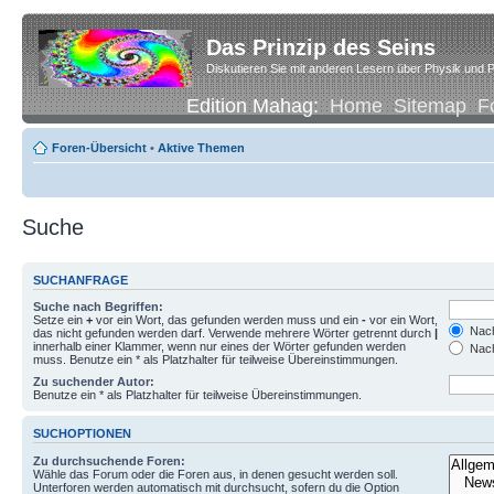
Das Prinzip des Seins
Diskutieren Sie mit anderen Lesern über Physik und P
Edition Mahag:
Home
Sitemap
F
Foren-Übersicht
•
Aktive Themen
Suche
SUCHANFRAGE
Suche nach Begriffen:
Setze ein
+
vor ein Wort, das gefunden werden muss und ein
-
vor ein Wort,
Nach
das nicht gefunden werden darf. Verwende mehrere Wörter getrennt durch
|
innerhalb einer Klammer, wenn nur eines der Wörter gefunden werden
Nach
muss. Benutze ein * als Platzhalter für teilweise Übereinstimmungen.
Zu suchender Autor:
Benutze ein * als Platzhalter für teilweise Übereinstimmungen.
SUCHOPTIONEN
Zu durchsuchende Foren:
Wähle das Forum oder die Foren aus, in denen gesucht werden soll.
Unterforen werden automatisch mit durchsucht, sofern du die Option