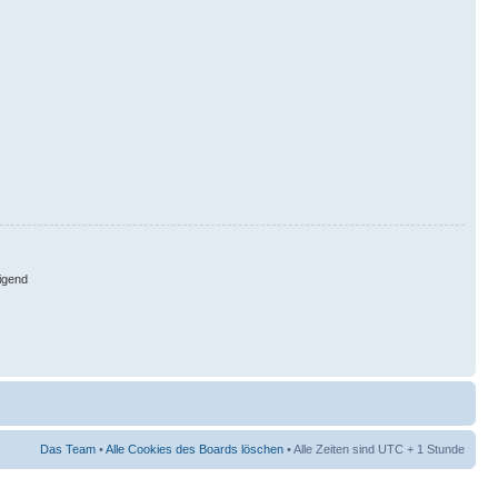
igend
Das Team
•
Alle Cookies des Boards löschen
• Alle Zeiten sind UTC + 1 Stunde