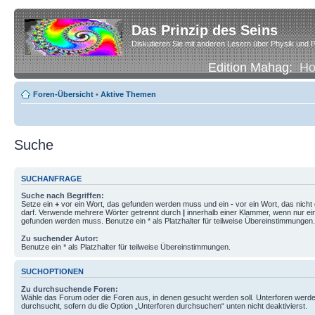
Das Prinzip des Seins
Diskutieren Sie mit anderen Lesern über Physik und P
Edition Mahag:
H
Foren-Übersicht
•
Aktive Themen
Suche
SUCHANFRAGE
Suche nach Begriffen:
Setze ein
+
vor ein Wort, das gefunden werden muss und ein
-
vor ein Wort, das nich
darf. Verwende mehrere Wörter getrennt durch
|
innerhalb einer Klammer, wenn nur ei
gefunden werden muss. Benutze ein * als Platzhalter für teilweise Übereinstimmungen.
Zu suchender Autor:
Benutze ein * als Platzhalter für teilweise Übereinstimmungen.
SUCHOPTIONEN
Zu durchsuchende Foren:
Wähle das Forum oder die Foren aus, in denen gesucht werden soll. Unterforen werde
durchsucht, sofern du die Option „Unterforen durchsuchen“ unten nicht deaktivierst.