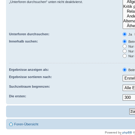
„Unterforen durchsuchen“ unten nicht deaktivierst.
Unterforen durchsuchen:
Ja
Innerhalb suchen:
Betre
Nur 
Nur 
Nur 
Ergebnisse anzeigen als:
Beit
Ergebnisse sortieren nach:
Suchzeitraum begrenzen:
Die ersten:
Foren-Übersicht
Powered by
phpBB
©