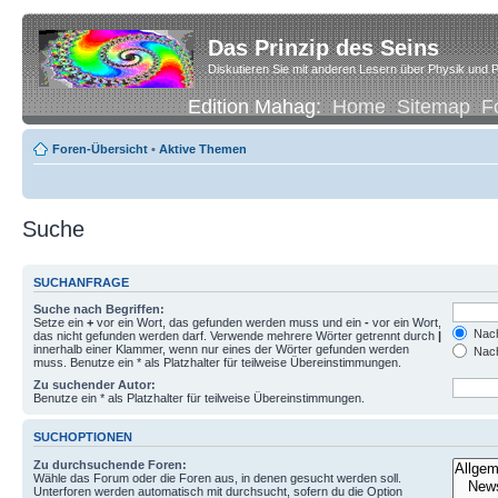
Das Prinzip des Seins
Diskutieren Sie mit anderen Lesern über Physik und P
Edition Mahag:
Home
Sitemap
F
Foren-Übersicht
•
Aktive Themen
Suche
SUCHANFRAGE
Suche nach Begriffen:
Setze ein
+
vor ein Wort, das gefunden werden muss und ein
-
vor ein Wort,
Nach
das nicht gefunden werden darf. Verwende mehrere Wörter getrennt durch
|
innerhalb einer Klammer, wenn nur eines der Wörter gefunden werden
Nach
muss. Benutze ein * als Platzhalter für teilweise Übereinstimmungen.
Zu suchender Autor:
Benutze ein * als Platzhalter für teilweise Übereinstimmungen.
SUCHOPTIONEN
Zu durchsuchende Foren:
Wähle das Forum oder die Foren aus, in denen gesucht werden soll.
Unterforen werden automatisch mit durchsucht, sofern du die Option