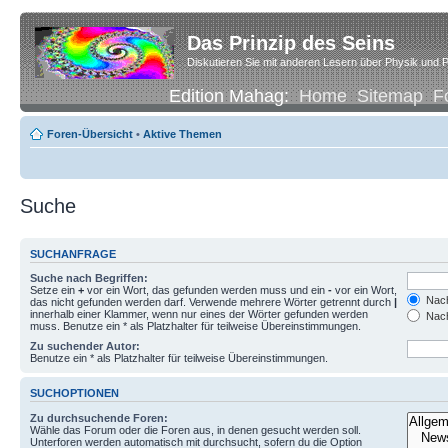
Das Prinzip des Seins
Diskutieren Sie mit anderen Lesern über Physik und P
Edition Mahag:
Home
Sitemap
F
Foren-Übersicht
•
Aktive Themen
Suche
SUCHANFRAGE
Suche nach Begriffen:
Setze ein
+
vor ein Wort, das gefunden werden muss und ein
-
vor ein Wort,
Nach
das nicht gefunden werden darf. Verwende mehrere Wörter getrennt durch
|
innerhalb einer Klammer, wenn nur eines der Wörter gefunden werden
Nach
muss. Benutze ein * als Platzhalter für teilweise Übereinstimmungen.
Zu suchender Autor:
Benutze ein * als Platzhalter für teilweise Übereinstimmungen.
SUCHOPTIONEN
Zu durchsuchende Foren:
Wähle das Forum oder die Foren aus, in denen gesucht werden soll.
Unterforen werden automatisch mit durchsucht, sofern du die Option