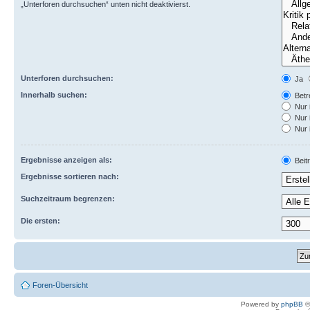
„Unterforen durchsuchen“ unten nicht deaktivierst.
Unterforen durchsuchen:
Ja
Innerhalb suchen:
Betre
Nur 
Nur 
Nur 
Ergebnisse anzeigen als:
Beit
Ergebnisse sortieren nach:
Suchzeitraum begrenzen:
Die ersten:
Foren-Übersicht
Powered by
phpBB
©