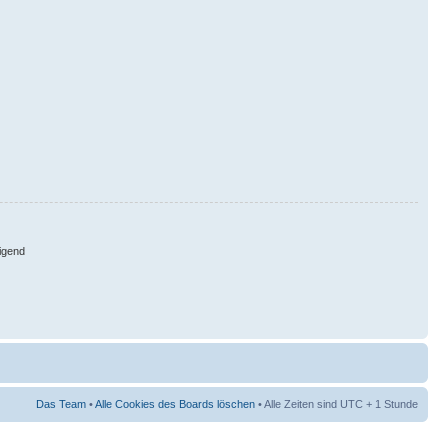
igend
Das Team
•
Alle Cookies des Boards löschen
• Alle Zeiten sind UTC + 1 Stunde