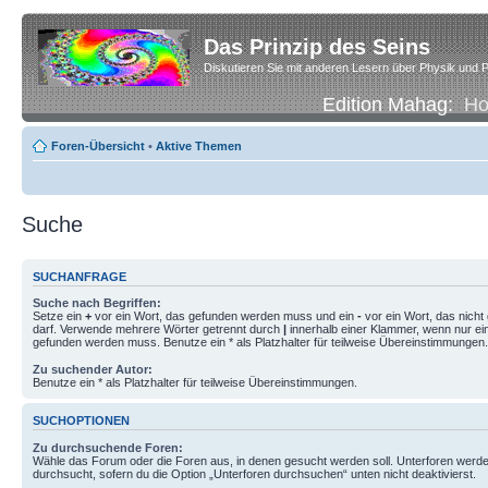
Das Prinzip des Seins
Diskutieren Sie mit anderen Lesern über Physik und P
Edition Mahag:
H
Foren-Übersicht
•
Aktive Themen
Suche
SUCHANFRAGE
Suche nach Begriffen:
Setze ein
+
vor ein Wort, das gefunden werden muss und ein
-
vor ein Wort, das nich
darf. Verwende mehrere Wörter getrennt durch
|
innerhalb einer Klammer, wenn nur ei
gefunden werden muss. Benutze ein * als Platzhalter für teilweise Übereinstimmungen.
Zu suchender Autor:
Benutze ein * als Platzhalter für teilweise Übereinstimmungen.
SUCHOPTIONEN
Zu durchsuchende Foren:
Wähle das Forum oder die Foren aus, in denen gesucht werden soll. Unterforen werde
durchsucht, sofern du die Option „Unterforen durchsuchen“ unten nicht deaktivierst.