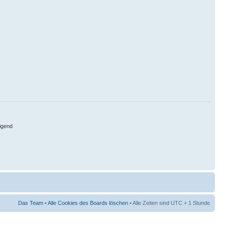
igend
Das Team
•
Alle Cookies des Boards löschen
• Alle Zeiten sind UTC + 1 Stunde