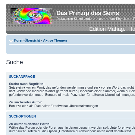
Das Prinzip des Seins
Diskutieren Sie mit anderen Lesern über Physik und P
Edition Mahag:
H
Foren-Übersicht
•
Aktive Themen
Suche
SUCHANFRAGE
Suche nach Begriffen:
Setze ein
+
vor ein Wort, das gefunden werden muss und ein
-
vor ein Wort, das nich
darf. Verwende mehrere Wörter getrennt durch
|
innerhalb einer Klammer, wenn nur ei
gefunden werden muss. Benutze ein * als Platzhalter für teilweise Übereinstimmungen.
Zu suchender Autor:
Benutze ein * als Platzhalter für teilweise Übereinstimmungen.
SUCHOPTIONEN
Zu durchsuchende Foren:
Wähle das Forum oder die Foren aus, in denen gesucht werden soll. Unterforen werde
durchsucht, sofern du die Option „Unterforen durchsuchen“ unten nicht deaktivierst.