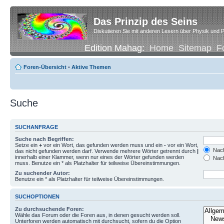
Das Prinzip des Seins
Diskutieren Sie mit anderen Lesern über Physik und P
Edition Mahag:
Home
Sitemap
F
Foren-Übersicht
•
Aktive Themen
Suche
SUCHANFRAGE
Suche nach Begriffen:
Setze ein
+
vor ein Wort, das gefunden werden muss und ein
-
vor ein Wort,
Nach
das nicht gefunden werden darf. Verwende mehrere Wörter getrennt durch
|
innerhalb einer Klammer, wenn nur eines der Wörter gefunden werden
Nach
muss. Benutze ein * als Platzhalter für teilweise Übereinstimmungen.
Zu suchender Autor:
Benutze ein * als Platzhalter für teilweise Übereinstimmungen.
SUCHOPTIONEN
Zu durchsuchende Foren:
Wähle das Forum oder die Foren aus, in denen gesucht werden soll.
Unterforen werden automatisch mit durchsucht, sofern du die Option