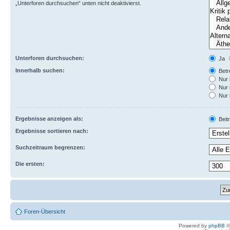
„Unterforen durchsuchen“ unten nicht deaktivierst.
Unterforen durchsuchen:
Ja
Innerhalb suchen:
Betre
Nur 
Nur 
Nur 
Ergebnisse anzeigen als:
Beit
Ergebnisse sortieren nach:
Suchzeitraum begrenzen:
Die ersten:
Foren-Übersicht
Powered by
phpBB
©