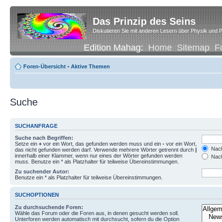
Das Prinzip des Seins
Diskutieren Sie mit anderen Lesern über Physik und P
Edition Mahag:
Home
Sitemap
F
Foren-Übersicht
•
Aktive Themen
Suche
SUCHANFRAGE
Suche nach Begriffen:
Setze ein
+
vor ein Wort, das gefunden werden muss und ein
-
vor ein Wort,
Nach
das nicht gefunden werden darf. Verwende mehrere Wörter getrennt durch
|
innerhalb einer Klammer, wenn nur eines der Wörter gefunden werden
Nach
muss. Benutze ein * als Platzhalter für teilweise Übereinstimmungen.
Zu suchender Autor:
Benutze ein * als Platzhalter für teilweise Übereinstimmungen.
SUCHOPTIONEN
Zu durchsuchende Foren:
Wähle das Forum oder die Foren aus, in denen gesucht werden soll.
Unterforen werden automatisch mit durchsucht, sofern du die Option