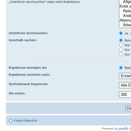
„Unterforen durchsuchen“ unten nicht deaktivierst.
Unterforen durchsuchen:
Ja
Innerhalb suchen:
Betre
Nur 
Nur 
Nur 
Ergebnisse anzeigen als:
Beit
Ergebnisse sortieren nach:
Suchzeitraum begrenzen:
Die ersten:
Foren-Übersicht
Powered by
phpBB
©